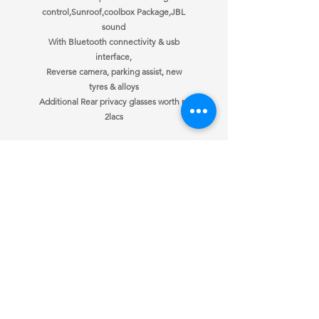
control,Sunroof,coolbox Package,JBL
sound
With Bluetooth connectivity & usb
interface,
Reverse camera, parking assist, new
tyres & alloys
Additional Rear privacy glasses worth rs
2lacs
ਜਾਣਕਾਰੀ
ਖੁੱਲਣ ਦਾ ਸਮਾਂ
ਸਾਡੇ ਨਾਲ
Mon-Fri
10:00 am – 7:00 pm
ਸੰਪਰਕ ਕਰੋ
Saturday
10:00 am – 7:00 pm
ਗੱਡੀਆਂ ਵੇਚੀਆਂ
​Sunday
10:00 am – 7:00 pm
ਆਪਣੀ ਕਾਰ ਵੇਚੋ
ਕਸਟ
om ਬੇਨਤੀ