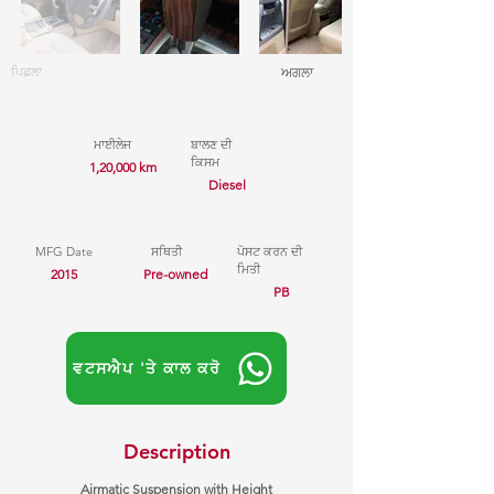
ਪਿਛਲਾ
ਅਗਲਾ
ਮਾਈਲੇਜ
ਬਾਲਣ ਦੀ
ਕਿਸਮ
1,20,000 km
Diesel
MFG Date
ਸਥਿਤੀ
ਪੋਸਟ ਕਰਨ ਦੀ
ਮਿਤੀ
2015
Pre-owned
PB
ਵਟਸਐਪ 'ਤੇ ਕਾਲ ਕਰੋ
Description
Airmatic Suspension with Height