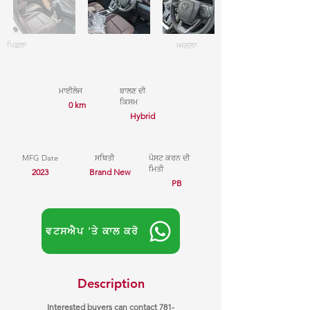
ਪਿਛਲਾ
ਅਗਲਾ
ਮਾਈਲੇਜ
ਬਾਲਣ ਦੀ
ਕਿਸਮ
0 km
Hybrid
MFG Date
ਸਥਿਤੀ
ਪੋਸਟ ਕਰਨ ਦੀ
ਮਿਤੀ
2023
Brand New
PB
ਵਟਸਐਪ 'ਤੇ ਕਾਲ ਕਰੋ
Description
Interested buyers can contact
781-