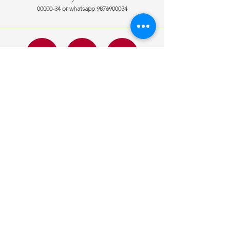
00000-34
or whatsapp
9876900034
ਜਾਣਕਾਰੀ
ਖੁੱਲਣ ਦਾ ਸਮਾਂ
ਸਾਡੇ ਨਾਲ
Mon-Fri
10:00 am – 7:00 pm
ਸੰਪਰਕ ਕਰੋ
Saturday
10:00 am – 7:00 pm
ਗੱਡੀਆਂ ਵੇਚੀਆਂ
​Sunday
10:00 am – 7:00 pm
ਆਪਣੀ ਕਾਰ ਵੇਚੋ
ਕਸਟ
om ਬੇਨਤੀ
ਇੱਕ ਨੌਕਰੀ ਦੀ ਲੋੜ
ਹੈ?
ਹੁਣ ਲਾਗੂ ਕਰੋ
ਦੁਆਰਾ ਡਿਜ਼ਾਈਨ
ਮੋਂਟੇਨ ਮੀਡੀਆ