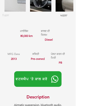
ਪਿਛਲਾ
ਅਗਲਾ
ਮਾਈਲੇਜ
ਬਾਲਣ ਦੀ
ਕਿਸਮ
80,000 km
Diesel
MFG Date
ਸਥਿਤੀ
ਪੋਸਟ ਕਰਨ ਦੀ
ਮਿਤੀ
2013
Pre-owned
PB
ਵਟਸਐਪ 'ਤੇ ਕਾਲ ਕਰੋ
Description
Airmatic suspension, bluetooth audio,