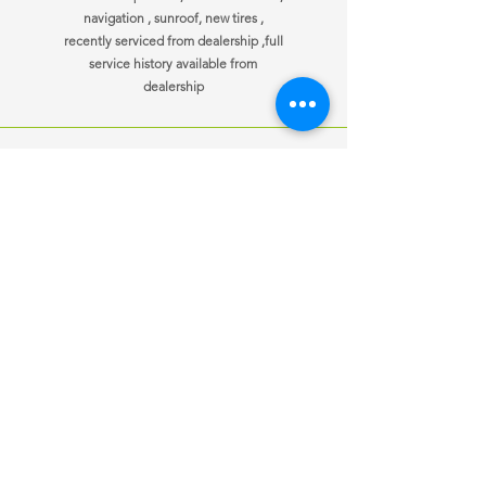
navigation , sunroof, new tires ,
recently serviced from dealership ,full
service history available from
dealership
ਜਾਣਕਾਰੀ
ਖੁੱਲਣ ਦਾ ਸਮਾਂ
ਸਾਡੇ ਨਾਲ
Mon-Fri
10:00 am – 7:00 pm
ਸੰਪਰਕ ਕਰੋ
Saturday
10:00 am – 7:00 pm
ਗੱਡੀਆਂ ਵੇਚੀਆਂ
​Sunday
10:00 am – 7:00 pm
ਆਪਣੀ ਕਾਰ ਵੇਚੋ
ਕਸਟ
om ਬੇਨਤੀ
ਇੱਕ ਨੌਕਰੀ ਦੀ ਲੋੜ
ਹੈ?
ਹੁਣ ਲਾਗੂ ਕਰੋ