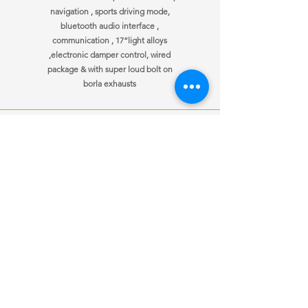
navigation , sports driving mode,
bluetooth audio interface ,
communication , 17”light alloys
,electronic damper control, wired
package & with super loud bolt on
borla exhausts
ਜਾਣਕਾਰੀ
ਖੁੱਲਣ ਦਾ ਸਮਾਂ
ਸਾਡੇ ਨਾਲ
Mon-Fri
10:00 am – 7:00 pm
ਸੰਪਰਕ ਕਰੋ
Saturday
10:00 am – 7:00 pm
ਗੱਡੀਆਂ ਵੇਚੀਆਂ
​Sunday
10:00 am – 7:00 pm
ਆਪਣੀ ਕਾਰ ਵੇਚੋ
ਕਸਟ
om ਬੇਨਤੀ
ਇੱਕ ਨੌਕਰੀ ਦੀ ਲੋੜ
ਹੈ?