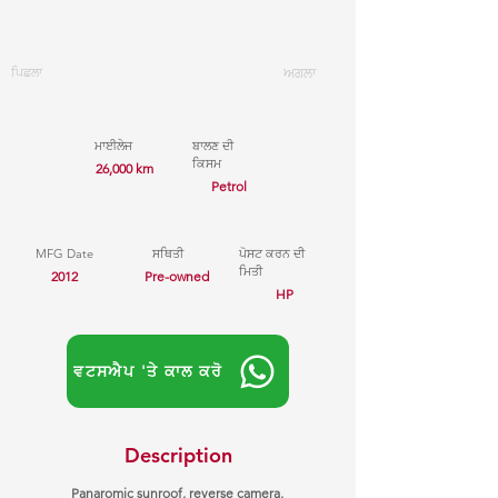
ਪਿਛਲਾ
ਅਗਲਾ
ਮਾਈਲੇਜ
ਬਾਲਣ ਦੀ
ਕਿਸਮ
26,000 km
Petrol
MFG Date
ਸਥਿਤੀ
ਪੋਸਟ ਕਰਨ ਦੀ
ਮਿਤੀ
2012
Pre-owned
HP
ਵਟਸਐਪ 'ਤੇ ਕਾਲ ਕਰੋ
Description
Panaromic sunroof, reverse camera,