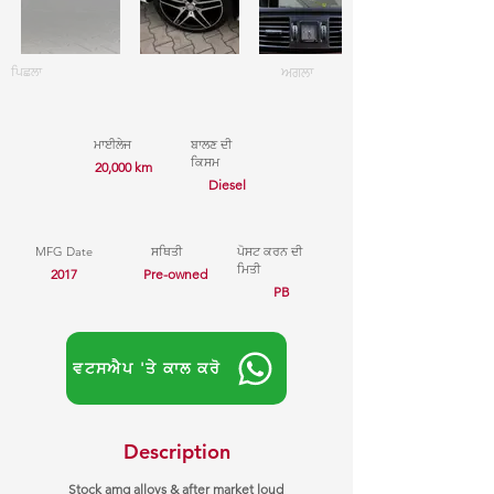
ਪਿਛਲਾ
ਅਗਲਾ
ਮਾਈਲੇਜ
ਬਾਲਣ ਦੀ
ਕਿਸਮ
20,000 km
Diesel
MFG Date
ਸਥਿਤੀ
ਪੋਸਟ ਕਰਨ ਦੀ
ਮਿਤੀ
2017
Pre-owned
PB
ਵਟਸਐਪ 'ਤੇ ਕਾਲ ਕਰੋ
Description
Stock amg alloys & after market loud