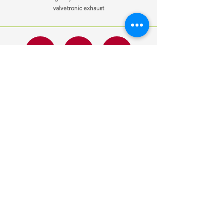
valvetronic exhaust
ਜਾਣਕਾਰੀ
ਖੁੱਲਣ ਦਾ ਸਮਾਂ
ਸਾਡੇ ਨਾਲ
Mon-Fri
10:00 am – 7:00 pm
ਸੰਪਰਕ ਕਰੋ
Saturday
10:00 am – 7:00 pm
ਗੱਡੀਆਂ ਵੇਚੀਆਂ
​Sunday
10:00 am – 7:00 pm
ਆਪਣੀ ਕਾਰ ਵੇਚੋ
ਕਸਟ
om ਬੇਨਤੀ
ਇੱਕ ਨੌਕਰੀ ਦੀ ਲੋੜ
ਹੈ?
ਹੁਣ ਲਾਗੂ ਕਰੋ
ਦੁਆਰਾ ਡਿਜ਼ਾਈਨ
ਮੋਂਟੇਨ ਮੀਡੀਆ