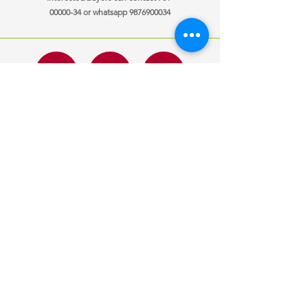
00000-34
or whatsapp
9876900034
ਜਾਣਕਾਰੀ
ਖੁੱਲਣ ਦਾ ਸਮਾਂ
ਸਾਡੇ ਨਾਲ
Mon-Fri
10:00 am – 7:00 pm
ਸੰਪਰਕ ਕਰੋ
Saturday
10:00 am – 7:00 pm
ਗੱਡੀਆਂ ਵੇਚੀਆਂ
​Sunday
10:00 am – 7:00 pm
ਆਪਣੀ ਕਾਰ ਵੇਚੋ
ਕਸਟ
om ਬੇਨਤੀ
ਇੱਕ ਨੌਕਰੀ ਦੀ ਲੋੜ
ਹੈ?
ਹੁਣ ਲਾਗੂ ਕਰੋ