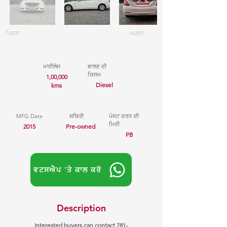
ਪਿਛਲਾ
ਅਗਲਾ
ਮਾਈਲੇਜ
ਬਾਲਣ ਦੀ
ਕਿਸਮ
1,00,000
Diesel
kms
MFG Date
ਸਥਿਤੀ
ਪੋਸਟ ਕਰਨ ਦੀ
ਮਿਤੀ
2015
Pre-owned
PB
ਵਟਸਐਪ 'ਤੇ ਕਾਲ ਕਰੋ
Description
Interested buyers can contact
781-