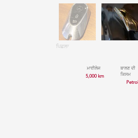
ਪਿਛਲਾ
ਮਾਈਲੇਜ
ਬਾਲਣ ਦੀ
ਕਿਸਮ
5,000 km
Petro