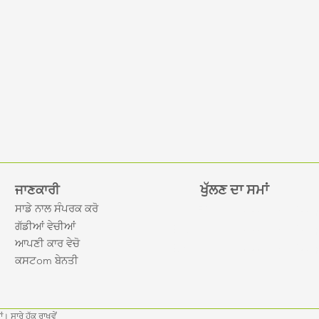
ਖੁੱਲਣ ਦਾ ਸਮਾਂ
ਜਾਣਕਾਰੀ
ਸਾਡੇ ਨਾਲ ਸੰਪਰਕ ਕਰੋ
Mon-Fri
10:00 am – 7:00
ਗੱਡੀਆਂ ਵੇਚੀਆਂ
Saturday
10:00 am – 7:00
ਆਪਣੀ ਕਾਰ ਵੇਚੋ
​Sunday
10:00 am – 7:00
ਕਸਟ
om ਬੇਨਤੀ
ਂ। ਸਾਰੇ ਹੱਕ ਰਾਖਵੇਂ