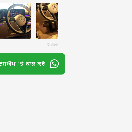
ਅਗਲਾ
ਟਸਐਪ 'ਤੇ ਕਾਲ ਕਰੋ