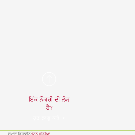
 pm
ਸਿਖਰ 'ਤੇ ਵਾਪਸ ਜਾਓ
 pm
ਇੱਕ ਨੌਕਰੀ ਦੀ ਲੋੜ
 pm
ਹੈ?
ਹੁਣ ਲਾਗੂ ਕਰੋ
ਦੁਆਰਾ ਡਿਜ਼ਾਈਨ
ਮੋਂਟੇਨ ਮੀਡੀਆ