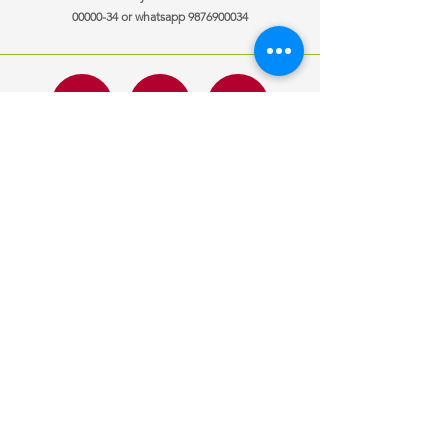
00000-34
or whatsapp
9876900034
ਜਾਣਕਾਰੀ
ਖੁੱਲਣ ਦਾ ਸਮਾਂ
ਸਾਡੇ ਨਾਲ
Mon-Fri
10:00 am – 7:00 pm
ਸੰਪਰਕ ਕਰੋ
Saturday
10:00 am – 7:00 pm
ਗੱਡੀਆਂ ਵੇਚੀਆਂ
​Sunday
10:00 am – 7:00 pm
ਆਪਣੀ ਕਾਰ ਵੇਚੋ
ਕਸਟ
om ਬੇਨਤੀ
ਇੱਕ ਨੌਕਰੀ ਦੀ ਲੋੜ
ਹੈ?
ਹੁਣ ਲਾਗੂ ਕਰੋ
ਦੁਆਰਾ ਡਿਜ਼ਾਈਨ
ਮੋਂਟੇਨ ਮੀਡੀਆ