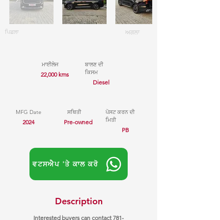
ਪਿਛਲਾ
ਅਗਲਾ
ਮਾਈਲੇਜ
ਬਾਲਣ ਦੀ
ਕਿਸਮ
22,000 kms
Diesel
MFG Date
ਸਥਿਤੀ
ਪੋਸਟ ਕਰਨ ਦੀ
ਮਿਤੀ
2024
Pre-owned
PB
ਵਟਸਐਪ 'ਤੇ ਕਾਲ ਕਰੋ
Description
Interested buyers can contact
781-