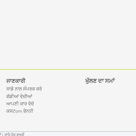
ਖੁੱਲਣ ਦਾ ਸਮਾਂ
ਜਾਣਕਾਰੀ
ਸਾਡੇ ਨਾਲ ਸੰਪਰਕ ਕਰੋ
Mon-Fri
10:00 am – 7:00
ਗੱਡੀਆਂ ਵੇਚੀਆਂ
Saturday
10:00 am – 7:00
ਆਪਣੀ ਕਾਰ ਵੇਚੋ
​Sunday
10:00 am – 7:00
ਕਸਟ
om ਬੇਨਤੀ
ਂ। ਸਾਰੇ ਹੱਕ ਰਾਖਵੇਂ