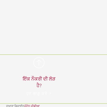
 pm
ਸਿਖਰ 'ਤੇ ਵਾਪਸ ਜਾਓ
 pm
ਇੱਕ ਨੌਕਰੀ ਦੀ ਲੋੜ
 pm
ਹੈ?
ਹੁਣ ਲਾਗੂ ਕਰੋ
ਦੁਆਰਾ ਡਿਜ਼ਾਈਨ
ਮੋਂਟੇਨ ਮੀਡੀਆ