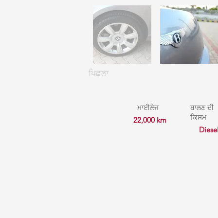
ਪਿਛਲਾ
ਮਾਈਲੇਜ
ਬਾਲਣ ਦੀ
ਕਿਸਮ
22,000 km
Diese