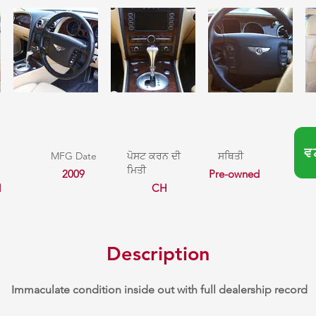
ਵ
MFG Date
ਪੋਸਟ ਕਰਨ ਦੀ
ਸਥਿਤੀ
ਮਿਤੀ
2009
Pre-owned
l
CH
Description
Immaculate condition inside out with full dealership record