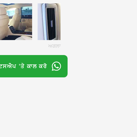
ਅਗਲਾ
ਟਸਐਪ 'ਤੇ ਕਾਲ ਕਰੋ