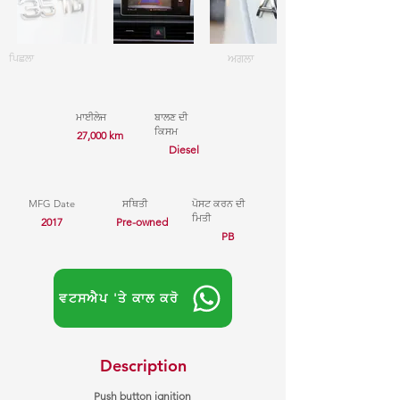
ਪਿਛਲਾ
ਅਗਲਾ
ਮਾਈਲੇਜ
ਬਾਲਣ ਦੀ
ਕਿਸਮ
27,000 km
Diesel
MFG Date
ਸਥਿਤੀ
ਪੋਸਟ ਕਰਨ ਦੀ
ਮਿਤੀ
2017
Pre-owned
PB
ਵਟਸਐਪ 'ਤੇ ਕਾਲ ਕਰੋ
Description
Push button ignition