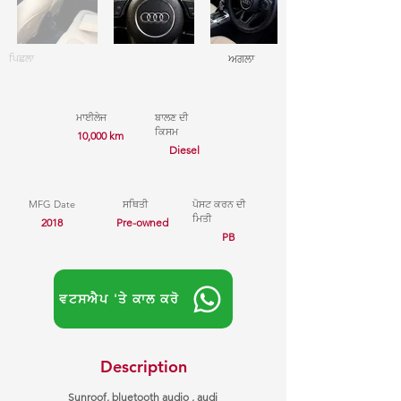
ਪਿਛਲਾ
ਅਗਲਾ
ਮਾਈਲੇਜ
ਬਾਲਣ ਦੀ
ਕਿਸਮ
10,000 km
Diesel
MFG Date
ਸਥਿਤੀ
ਪੋਸਟ ਕਰਨ ਦੀ
ਮਿਤੀ
2018
Pre-owned
PB
ਵਟਸਐਪ 'ਤੇ ਕਾਲ ਕਰੋ
Description
Sunroof, bluetooth audio , audi