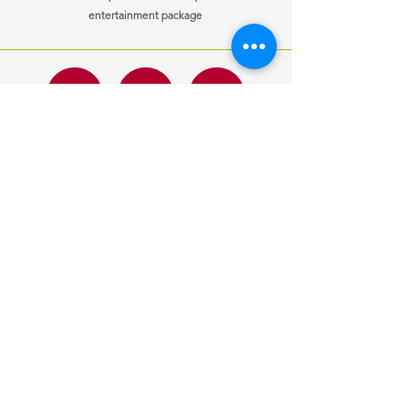
entertainment package
ਜਾਣਕਾਰੀ
ਖੁੱਲਣ ਦਾ ਸਮਾਂ
ਸਾਡੇ ਨਾਲ
Mon-Fri
10:00 am – 7:00 pm
ਸੰਪਰਕ ਕਰੋ
Saturday
10:00 am – 7:00 pm
ਗੱਡੀਆਂ ਵੇਚੀਆਂ
​Sunday
10:00 am – 7:00 pm
ਆਪਣੀ ਕਾਰ ਵੇਚੋ
ਕਸਟ
om ਬੇਨਤੀ
ਇੱਕ ਨੌਕਰੀ ਦੀ ਲੋੜ
ਹੈ?
ਹੁਣ ਲਾਗੂ ਕਰੋ
ਦੁਆਰਾ ਡਿਜ਼ਾਈਨ
ਮੋਂਟੇਨ ਮੀਡੀਆ