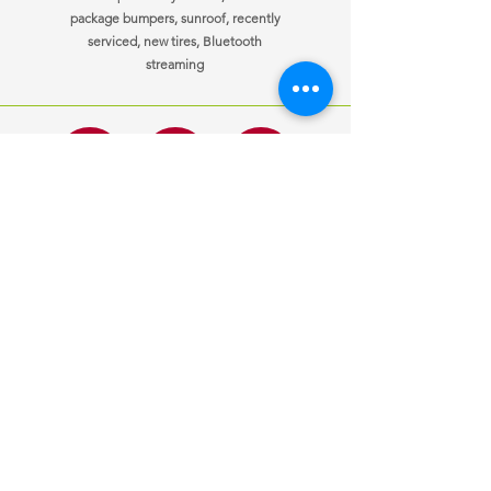
package bumpers, sunroof, recently
serviced, new tires, Bluetooth
streaming
ਜਾਣਕਾਰੀ
ਖੁੱਲਣ ਦਾ ਸਮਾਂ
ਸਾਡੇ ਨਾਲ
Mon-Fri
10:00 am – 7:00 pm
ਸੰਪਰਕ ਕਰੋ
Saturday
10:00 am – 7:00 pm
ਗੱਡੀਆਂ ਵੇਚੀਆਂ
​Sunday
10:00 am – 7:00 pm
ਆਪਣੀ ਕਾਰ ਵੇਚੋ
ਕਸਟ
om ਬੇਨਤੀ
ਇੱਕ ਨੌਕਰੀ ਦੀ ਲੋੜ
ਹੈ?
ਹੁਣ ਲਾਗੂ ਕਰੋ