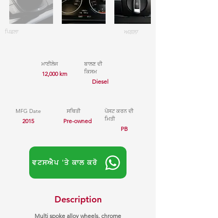
ਪਿਛਲਾ
ਅਗਲਾ
ਮਾਈਲੇਜ
ਬਾਲਣ ਦੀ
ਕਿਸਮ
12,000 km
Diesel
MFG Date
ਸਥਿਤੀ
ਪੋਸਟ ਕਰਨ ਦੀ
ਮਿਤੀ
2015
Pre-owned
PB
ਵਟਸਐਪ 'ਤੇ ਕਾਲ ਕਰੋ
Description
Multi spoke alloy wheels, chrome