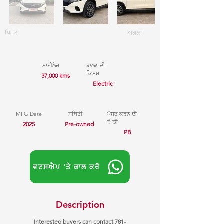
ਪਿਛਲਾ
ਅਗਲਾ
ਮਾਈਲੇਜ
ਬਾਲਣ ਦੀ
ਕਿਸਮ
37,000 kms
Electric
MFG Date
ਸਥਿਤੀ
ਪੋਸਟ ਕਰਨ ਦੀ
ਮਿਤੀ
2025
Pre-owned
PB
ਵਟਸਐਪ 'ਤੇ ਕਾਲ ਕਰੋ
Description
Interested buyers can contact
781-