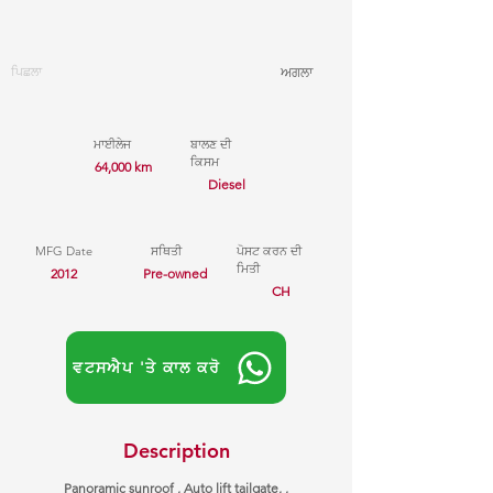
ਪਿਛਲਾ
ਅਗਲਾ
ਮਾਈਲੇਜ
ਬਾਲਣ ਦੀ
ਕਿਸਮ
64,000 km
Diesel
MFG Date
ਸਥਿਤੀ
ਪੋਸਟ ਕਰਨ ਦੀ
ਮਿਤੀ
2012
Pre-owned
CH
ਵਟਸਐਪ 'ਤੇ ਕਾਲ ਕਰੋ
Description
Panoramic sunroof , Auto lift tailgate, ,