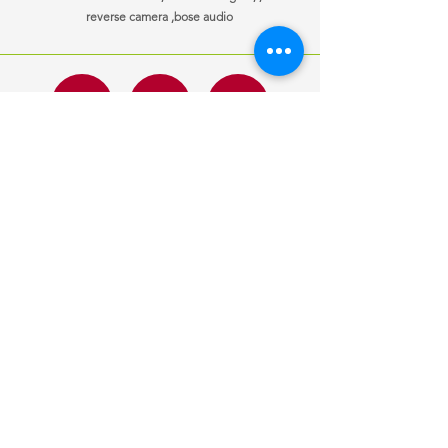
reverse camera ,bose audio
ਜਾਣਕਾਰੀ
ਖੁੱਲਣ ਦਾ ਸਮਾਂ
ਸਾਡੇ ਨਾਲ
Mon-Fri
10:00 am – 7:00 pm
ਸੰਪਰਕ ਕਰੋ
Saturday
10:00 am – 7:00 pm
ਗੱਡੀਆਂ ਵੇਚੀਆਂ
​Sunday
10:00 am – 7:00 pm
ਆਪਣੀ ਕਾਰ ਵੇਚੋ
ਕਸਟ
om ਬੇਨਤੀ
ਇੱਕ ਨੌਕਰੀ ਦੀ ਲੋੜ
ਹੈ?
ਹੁਣ ਲਾਗੂ ਕਰੋ
ਦੁਆਰਾ ਡਿਜ਼ਾਈਨ
ਮੋਂਟੇਨ ਮੀਡੀਆ