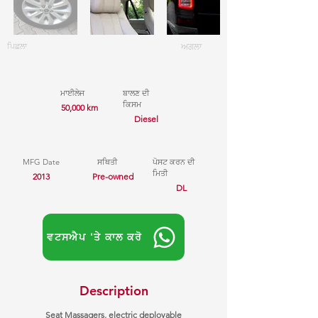
ਪਿਛਲਾ
ਅਗਲਾ
ਮਾਈਲੇਜ
ਬਾਲਣ ਦੀ
ਕਿਸਮ
50,000 km
Diesel
MFG Date
ਸਥਿਤੀ
ਪੋਸਟ ਕਰਨ ਦੀ
ਮਿਤੀ
2013
Pre-owned
DL
ਵਟਸਐਪ 'ਤੇ ਕਾਲ ਕਰੋ
Description
Seat Massagers, electric deployable