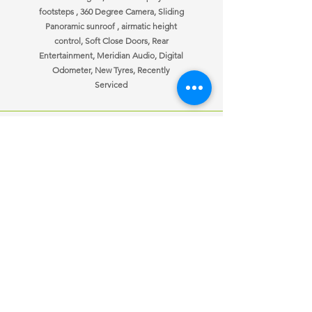
footsteps , 360 Degree Camera, Sliding
Panoramic sunroof , airmatic height
control, Soft Close Doors, Rear
Entertainment, Meridian Audio, Digital
Odometer, New Tyres, Recently
Serviced
ਜਾਣਕਾਰੀ
ਖੁੱਲਣ ਦਾ ਸਮਾਂ
ਸਾਡੇ ਨਾਲ
Mon-Fri
10:00 am – 7:00 pm
ਸੰਪਰਕ ਕਰੋ
Saturday
10:00 am – 7:00 pm
ਗੱਡੀਆਂ ਵੇਚੀਆਂ
​Sunday
10:00 am – 7:00 pm
ਆਪਣੀ ਕਾਰ ਵੇਚੋ
ਕਸਟ
om ਬੇਨਤੀ
ਇੱਕ ਨੌਕਰੀ ਦੀ ਲੋੜ
ਹੈ?